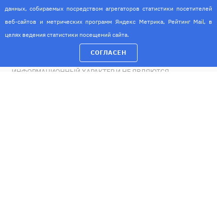
данных, собираемых посредством агрегаторов статистики посетителей
веб-сайтов и метрических программ Яндекс Метрика, Рейтинг Mail, в
ИМЕЮТСЯ ПРОТИВОПОКАЗАНИЯ. НЕОБХОДИМА
КОНСУЛЬТАЦИЯ СПЕЦИАЛИСТА
целях ведения статистики посещений сайта.
© 2026 Лечебно-диагностический центр естественного
оздоровления "Доктор ОЗОН"
СОГЛАСЕН
УКАЗАННЫЕ НА САЙТЕ МАТЕРИАЛЫ НОСЯТ
ИНФОРМАЦИОННЫЙ ХАРАКТЕР И НЕ ЯВЛЯЮТСЯ
МЕДИЦИНСКОЙ КОНСУЛЬТАЦИЕЙ
Разработка и продвижение
Политика в отношении обработки персональных данных
Согласие на обработку персональных данных
Информация об условиях и запретах на обработку
персональных данных, разрешенных субъектами для
распространения
Согласие на обработку персональных данных с помощью
метрических программ
Версия для слабовидящих
Карта сайта