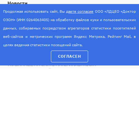
Новости
Продолжая использовать сайт, Вы
даете согласие
ООО «ЛДЦЕО «Доктор
Контакты
ОЗОН» (ИНН 0264063405) на обработку файлов куки и пользовательских
данных, собираемых посредством агрегаторов статистики посетителей
веб-сайтов и метрических программ Яндекс Метрика, Рейтинг Mail, в
ИМЕЮТСЯ ПРОТИВОПОКАЗАНИЯ. НЕОБХОДИМА
КОНСУЛЬТАЦИЯ СПЕЦИАЛИСТА
целях ведения статистики посещений сайта.
© 2026 Лечебно-диагностический центр естественного
СОГЛАСЕН
оздоровления "Доктор ОЗОН"
УКАЗАННЫЕ НА САЙТЕ МАТЕРИАЛЫ НОСЯТ
ИНФОРМАЦИОННЫЙ ХАРАКТЕР И НЕ ЯВЛЯЮТСЯ
МЕДИЦИНСКОЙ КОНСУЛЬТАЦИЕЙ
Разработка и продвижение
Политика в отношении обработки персональных данных
Согласие на обработку персональных данных
Информация об условиях и запретах на обработку
персональных данных, разрешенных субъектами для
распространения
Согласие на обработку персональных данных с помощью
метрических программ