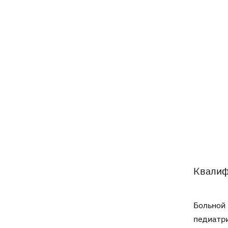
Квалиф
Больной 
педиатри