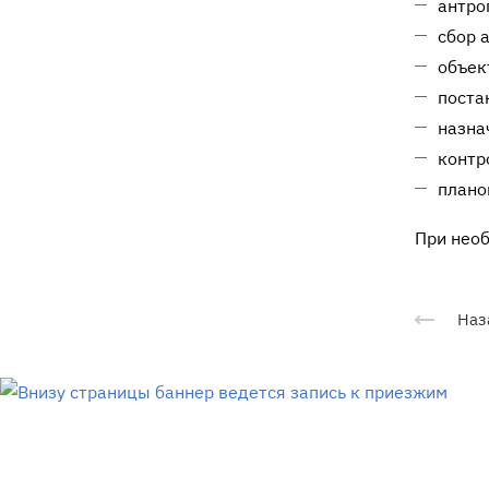
антро
сбор 
объек
поста
назна
контр
плано
При нео
Наз