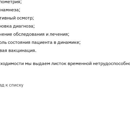
пометрия;
анамнеза;
тивный осмотр;
новка диагноза;
чение обследования и лечения;
оль состояния пациента в динамике;
вая вакцинация.
бходимости мы выдаем листок временной нетрудоспособно
ад к списку