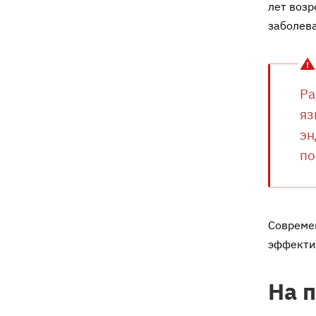
лет возр
заболев
Ра
яз
эн
по
Современ
эффекти
На 