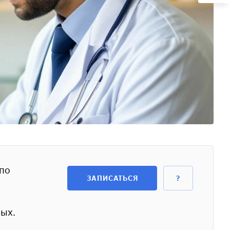
по
ЗАПИСАТЬСЯ
?
ных.