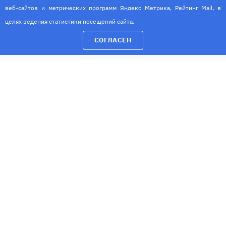
Детское отделение
веб-сайтов и метрических программ Яндекс Метрика, Рейтинг Mail, в
ИМЕЮТСЯ ПРОТИВОПОКАЗАНИЯ. НЕОБХОДИМА
Диагностика
КОНСУЛЬТАЦИЯ СПЕЦИАЛИСТА
целях ведения статистики посещений сайта.
Лечение
СОГЛАСЕН
Цены
Специалисты
Специалисты клиники по адресу: г.Нефтекамск, ул.
Березовское шоссе, 6А
Специалисты клиники по адресу: г.Нефтекамск, пр.
Комсомольский, 53
Специалисты клиники по адресу: г.Нефтекамск, пер.
Кувыкина, 1
Расписание
Новости
Контакты