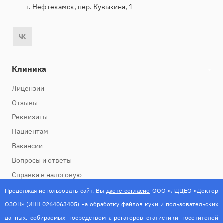
г. Нефтекамск, пер. Кувыкина, 1
Клиника
Лицензии
Отзывы
Реквизиты
Пациентам
Вакансии
Вопросы и ответы
Справка в налоговую
Продолжая использовать сайт, Вы
даете согласие
ООО «ЛДЦЕО «Доктор
Услуги
ОЗОН» (ИНН 0264063405) на обработку файлов куки и пользовательских
Взрослое отделение
данных, собираемых посредством агрегаторов статистики посетителей