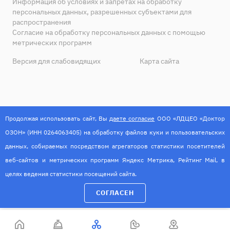
Информация об условиях и запретах на обработку
персональных данных, разрешенных субъектами для
распространения
Согласие на обработку персональных данных с помощью
метрических программ
Версия для слабовидящих
Карта сайта
Продолжая использовать сайт, Вы
даете согласие
ООО «ЛДЦЕО «Доктор
ОЗОН» (ИНН 0264063405) на обработку файлов куки и пользовательских
данных, собираемых посредством агрегаторов статистики посетителей
веб-сайтов и метрических программ Яндекс Метрика, Рейтинг Mail, в
целях ведения статистики посещений сайта.
ИМЕЮТСЯ ПРОТИВОПОКАЗАНИЯ. НЕОБХОДИМА
СОГЛАСЕН
КОНСУЛЬТАЦИЯ СПЕЦИАЛИСТА