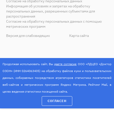
Согласие на обработку персональных данных
Информация об условиях и запретах на обработку
персональных данных, разрешенных субъектами для
распространения
Согласие на обработку персональных данных с помощью
метрических программ
Версия для слабовидящих
Карта сайта
Продолжая использовать сайт, Вы
даете согласие
ООО «ЛДЦЕО «Доктор
ОЗОН» (ИНН 0264063405) на обработку файлов куки и пользовательских
данных, собираемых посредством агрегаторов статистики посетителей
веб-сайтов и метрических программ Яндекс Метрика, Рейтинг Mail, в
целях ведения статистики посещений сайта.
ИМЕЮТСЯ ПРОТИВОПОКАЗАНИЯ. НЕОБХОДИМА
СОГЛАСЕН
КОНСУЛЬТАЦИЯ СПЕЦИАЛИСТА