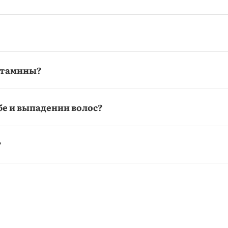
итамины?
бе и выпадении волос?
?