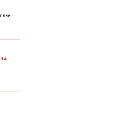
 план
ча.