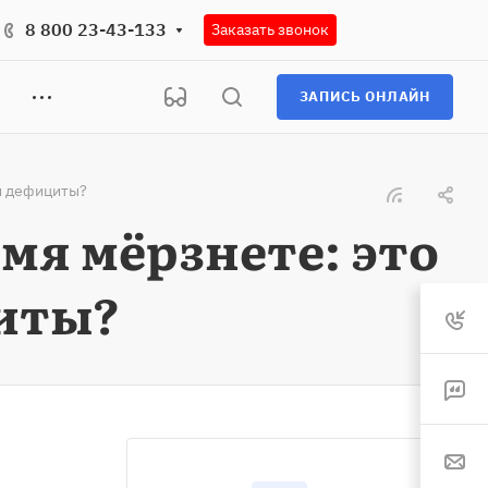
8 800 23-43-133
Заказать звонок
ЗАПИСЬ ОНЛАЙН
ли дефициты?
емя мёрзнете: это
иты?