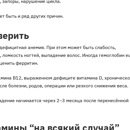
а, запоры, нарушение цикла.
т быть и ряд других причин.
верить
дефицитная анемия. При этом может быть слабость,
 ломкость ногтей, выпадение волос. Иногда гемоглобин е
ценить ферритин.
амина B12, выраженном дефиците витамина D, хроническ
сле болезни, родов, операции или резкого снижения веса.
падение начинается через 2–3 месяца после перенесённой
амины “на всякий случай”