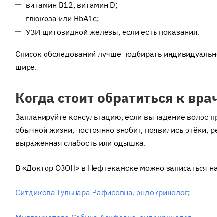
витамин B12, витамин D;
глюкоза или HbA1c;
УЗИ щитовидной железы, если есть показания.
Список обследований лучше подбирать индивидуально
шире.
Когда стоит обратиться к вра
Запланируйте консультацию, если выпадение волос п
обычной жизни, постоянно знобит, появились отёки, 
выраженная слабость или одышка.
В «Доктор ОЗОН» в Нефтекамске можно записаться на
Ситдикова Гульнара Рафисовна, эндокринолог
;
Муллахметова Сабина Асифовна, эндокринолог.