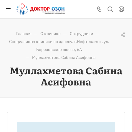
—
—
—
Главная
О клинике
Сотрудники
Специалисты клиники по адресу: г.Нефтекамск, ул.
Березовское шоссе, 6А
—
Муллахметова Сабина Асифовна
Муллахметова Сабина
Асифовна