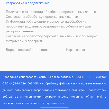
Разработка и продвижение
Политика в отношении обработки персональных данных
Согласие на обработку персональных данных
Информация об условиях и запретах на обработку
персональных данных, разрешенных субъектами для
распространения
Согласие на обработку персональных данных с помощью
метрических программ
Версия для слабовидящих
Карта сайта
Продолжая использовать сайт, Вы
даете согласие
ООО «ЛДЦЕО «Доктор
ОЗОН» (ИНН 0264063405) на обработку файлов куки и пользовательских
данных, собираемых посредством агрегаторов статистики посетителей
веб-сайтов и метрических программ Яндекс Метрика, Рейтинг Mail, в
целях ведения статистики посещений сайта.