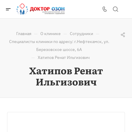
—
—
—
Главная
О клинике
Сотрудники
Специалисты клиники по адресу: г.Нефтекамск, ул.
Березовское шоссе, 6А
—
Хатипов Ренат Ильгизович
Хатипов Ренат
Ильгизович