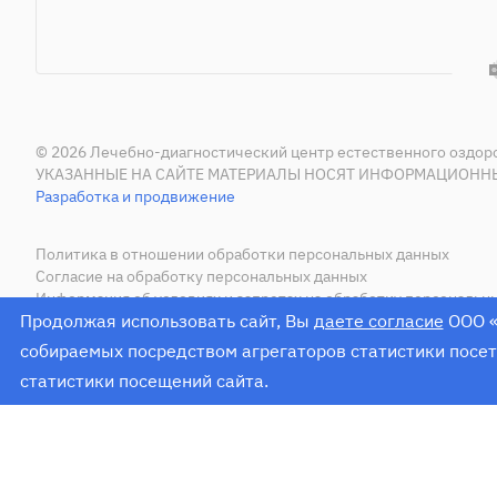
© 2026 Лечебно-диагностический центр естественного оздор
УКАЗАННЫЕ НА САЙТЕ МАТЕРИАЛЫ НОСЯТ ИНФОРМАЦИОННЫ
Разработка и продвижение
Политика в отношении обработки персональных данных
Согласие на обработку персональных данных
Информация об условиях и запретах на обработку персональн
Продолжая использовать сайт, Вы
даете согласие
ООО «
Согласие на обработку персональных данных с помощью метр
собираемых посредством агрегаторов статистики посети
ИМЕЮТСЯ ПРОТИВОПОКА
статистики посещений сайта.