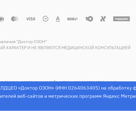
овления "Доктор ОЗОН"
Й ХАРАКТЕР И НЕ ЯВЛЯЮТСЯ МЕДИЦИНСКОЙ КОНСУЛЬТАЦИЕЙ
ых данных, разрешенных субъектами для распространения
ЛДЦЕО «Доктор ОЗОН» (ИНН 0264063405) на обработку фа
ических программ
телей веб-сайтов и метрических программ Яндекс Метрика
ЗАНИЯ. НЕОБХОДИМА КОНС