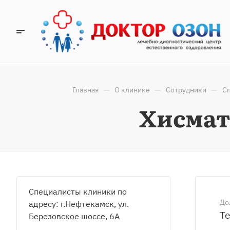
—
—
—
Главная
О клинике
Сотрудники
Сп
Хисмат
Специалисты клиники по
До
адресу: г.Нефтекамск, ул.
Те
Березовское шоссе, 6А