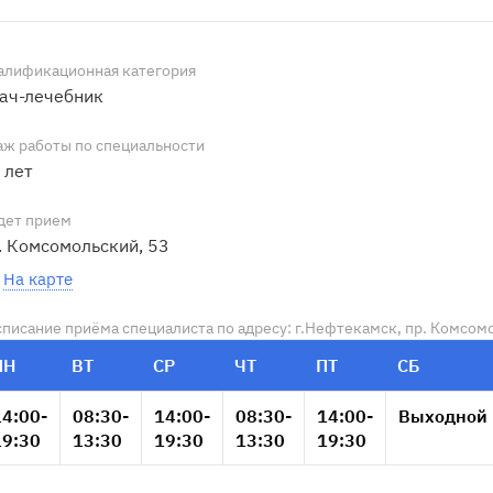
алификационная категория
ач-лечебник
аж работы по специальности
 лет
дет прием
. Комсомольский, 53
На карте
списание приёма специалиста по адресу: г.Нефтекамск, пр. Комсом
ПН
ВТ
СР
ЧТ
ПТ
СБ
14:00-
08:30-
14:00-
08:30-
14:00-
Выходной
19:30
13:30
19:30
13:30
19:30