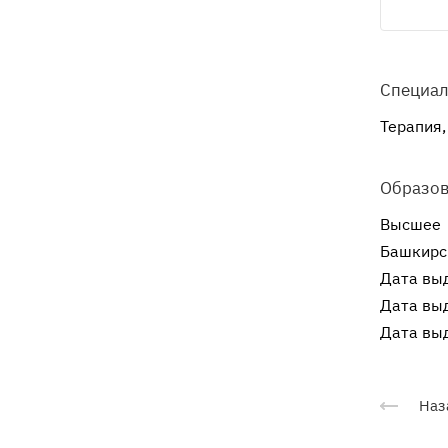
Специал
Терапия,
Образо
Высшее
Башкирс
Дата выд
Дата выд
Дата выд
Наз